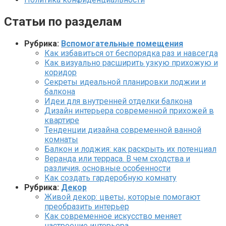
Статьи по разделам
Рубрика:
Вспомогательные помещения
Как избавиться от беспорядка раз и навсегда
Как визуально расширить узкую прихожую и
коридор
Секреты идеальной планировки лоджии и
балкона
Идеи для внутренней отделки балкона
Дизайн интерьера современной прихожей в
квартире
Тенденции дизайна современной ванной
комнаты
Балкон и лоджия: как раскрыть их потенциал
Веранда или терраса. В чем сходства и
различия, основные особенности
Как создать гардеробную комнату
Рубрика:
Декор
Живой декор: цветы, которые помогают
преобразить интерьер
Как современное искусство меняет
настроение интерьера