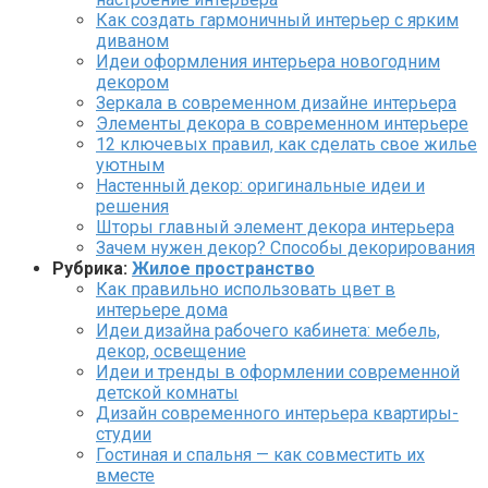
Как создать гармоничный интерьер с ярким
диваном
Идеи оформления интерьера новогодним
декором
Зеркала в современном дизайне интерьера
Элементы декора в современном интерьере
12 ключевых правил, как сделать свое жилье
уютным
Настенный декор: оригинальные идеи и
решения
Шторы главный элемент декора интерьера
Зачем нужен декор? Способы декорирования
Рубрика:
Жилое пространство
Как правильно использовать цвет в
интерьере дома
Идеи дизайна рабочего кабинета: мебель,
декор, освещение
Идеи и тренды в оформлении современной
детской комнаты
Дизайн современного интерьера квартиры-
студии
Гостиная и спальня — как совместить их
вместе