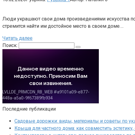
Люди украшают свои дома произведениями искусства по 
стремится найти им достойное место в своем доме….
Читать далее
Поиск:
Последние публикации
Садовые дорожки: виды, материалы и советы по ук
Крыша для частного дома: как совместить эстетику